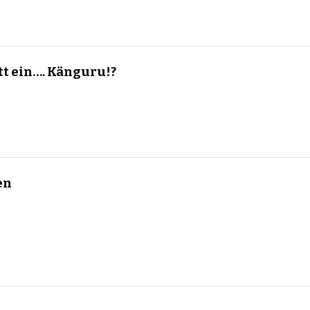
tt ein…. Känguru!?
en