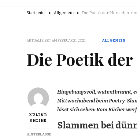
Startseite
Allgemein
Die Poetik der Menschenre
AKTUALISIERT AM
FEBRUAR 21, 2021
ALLGEMEIN
Die Poetik de
Hingebungsvoll, wutentbrannt, eu
Mittwochabend beim Poetry-Slam
lässt sich sehen: Vom Bücher wer
KULTUR
ONLINE
Slammen bei dünn
HINTERLASSE