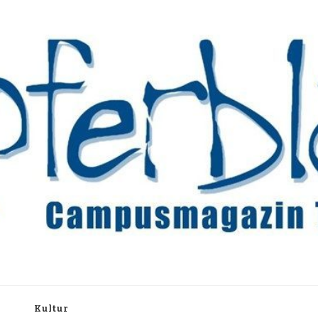
rchiv
h
Kultur