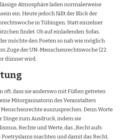
rlässige Atmosphäre laden normalerweise
ein. Heute jedoch fällt der Blick der
echtswoche in Tübingen. Statt einzelner
lätzchen findet. Ob auf einladenden Sofas,
eder möchte den Poeten so nah wie möglich
er im Zuge der UN-Menschenrechtswoche (22.
er dünner wird.
rtung
 oft, dass sie anderswo mit Füßen getreten
 eine Mitorganisatorin des Veranstalters
 der Menschenrechte auszusprechen. Denn Worte
der Dinge zum Ausdruck, indem sie
lismus, Rechte und Werte, das „Recht aufs
es Poetryslams machten und damit das Recht,