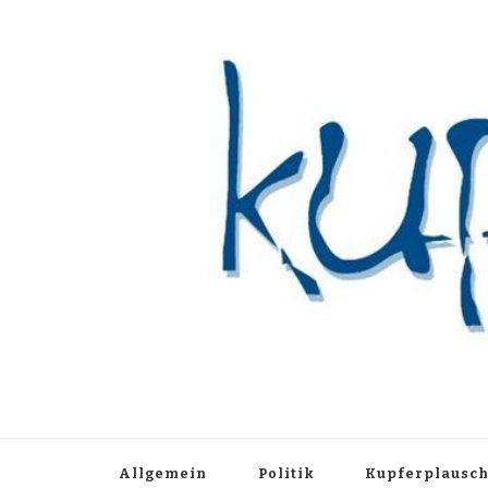
Kupferblau A
Just another WordPress site
Allgemein
Politik
Kupferplausc