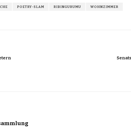
CHE
POETRY-SLAM
RIBINGURUMU
WOHNZIMMER
etern
Senats
ersammlung