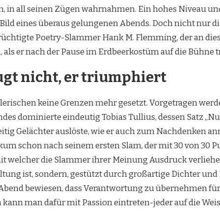
rn, in all seinen Zügen wahrnahmen. Ein hohes Niveau u
Bild eines überaus gelungenen Abends. Doch nicht nur di
erüchtigte Poetry-Slammer Hank M. Flemming, der an die
, als er nach der Pause im Erdbeerkostüm auf die Bühne tr
gt nicht, er triumphiert
lerischen keine Grenzen mehr gesetzt. Vorgetragen wer
des dominierte eindeutig Tobias Tullius, dessen Satz „Nur
itig Gelächter auslöste, wie er auch zum Nachdenken anr
ikum schon nach seinem ersten Slam, der mit 30 von 30 
mit welcher die Slammer ihrer Meinung Ausdruck verliehe
ltung ist, sondern, gestützt durch großartige Dichter und
m Abend bewiesen, dass Verantwortung zu übernehmen fü
en kann man dafür mit Passion eintreten-jeder auf die Weise