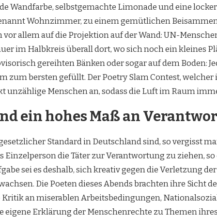
rnde Wandfarbe, selbstgemachte Limonade und eine locke
enannt Wohnzimmer, zu einem gemütlichen Beisammensein 
or allem auf die Projektion auf der Wand: UN-Menschenr
auer im Halbkreis überall dort, wo sich noch ein kleines P
ovisorisch gereihten Bänken oder sogar auf dem Boden: J
aum zum bersten gefüllt. Der Poetry Slam Contest, welch
 lockt unzählige Menschen an, sodass die Luft im Raum imm
 und ein hohes Maß an Verantwo
etzlicher Standard in Deutschland sind, so vergisst man
als Einzelperson die Täter zur Verantwortung zu ziehen, so
ufgabe sei es deshalb, sich kreativ gegen die Verletzung
rwachsen. Die Poeten dieses Abends brachten ihre Sicht 
e Kritik an miserablen Arbeitsbedingungen, Nationalsozia
eine eigene Erklärung der Menschenrechte zu Themen ihr