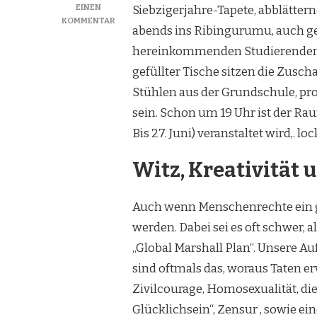
EINEN
Siebzigerjahre-Tapete, abblätte
ZU
KOMMENTAR
abends ins Ribingurumu, auch g
DIE
POETIK
hereinkommenden Studierenden v
DER
gefüllter Tische sitzen die Zusch
MENSCHENRECHTE
Stühlen aus der Grundschule, pr
sein. Schon um 19 Uhr ist der R
Bis 27. Juni) veranstaltet wird,.
Witz, Kreativität
Auch wenn Menschenrechte ein ges
werden. Dabei sei es oft schwer, 
„Global Marshall Plan“. Unsere A
sind oftmals das, woraus Taten e
Zivilcourage, Homosexualität, di
Glücklichsein“, Zensur , sowie 