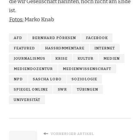
die wir Gesellschaft nannten, noch nicht am Ende
ist.
Fotos:
Marko Knab
AFD
BERNHARD PÖRKSEN
FACEBOOK
FEATURED
HASSKOMMENTARE
INTERNET
JOURNALISMUS
KRISE
KULTUR
MEDIEN
MEDIENDOZENTUR
MEDIENWISSENSCHAFT
NPD
SASCHA LOBO
SOZIOLOGIE
SPIEGEL ONLINE
SWR
TÜBINGEN
UNIVERSITÄT
VORHERIGER ARTIKEL