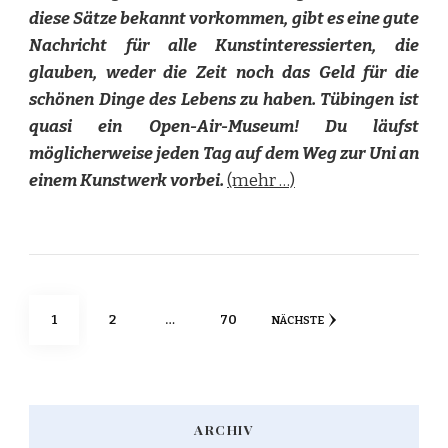
diese Sätze bekannt vorkommen, gibt es eine gute
Nachricht für alle Kunstinteressierten, die
glauben, weder die Zeit noch das Geld für die
schönen Dinge des Lebens zu haben. Tübingen ist
quasi ein Open-Air-Museum! Du läufst
möglicherweise jeden Tag auf dem Weg zur Uni an
einem Kunstwerk vorbei.
(mehr …)
Seitennummerierung
SEITE
SEITE
SEITE
1
2
…
70
NÄCHSTE
der
Beiträge
ARCHIV