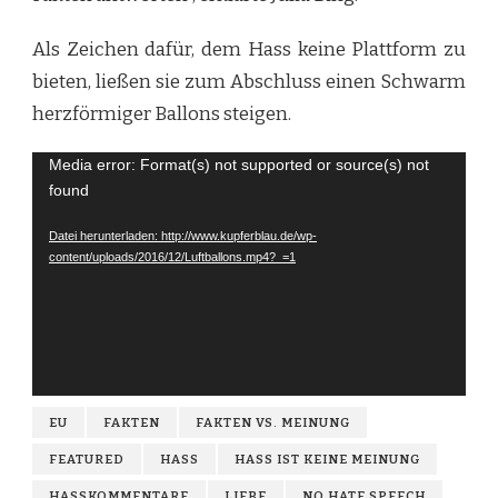
Als Zeichen dafür, dem Hass keine Plattform zu
bieten, ließen sie zum Abschluss einen Schwarm
herzförmiger Ballons steigen.
Video-
Media error: Format(s) not supported or source(s) not
found
Player
Datei herunterladen: http://www.kupferblau.de/wp-
content/uploads/2016/12/Luftballons.mp4?_=1
EU
FAKTEN
FAKTEN VS. MEINUNG
FEATURED
HASS
HASS IST KEINE MEINUNG
HASSKOMMENTARE
LIEBE
NO HATE SPEECH