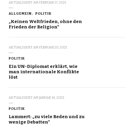
AKTUALISIERT AM
FEBRUAR 17, 2021
ALLGEMEIN
POLITIK
„Keinen Weltfrieden, ohne den
Frieden der Religion“
AKTUALISIERT AM
FEBRUAR 20, 2021
POLITIK
Ein UN-Diplomat erklärt, wie
man internationale Konflikte
löst
AKTUALISIERT AM
JANUAR 14, 2022
POLITIK
Lammert: „zu viele Reden und zu
wenige Debatten“