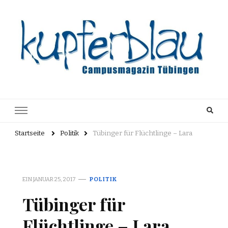
Kupferblau
Just another WordPress site
Archiv
Startseite
Politik
Tübinger für Flüchtlinge – Lara
EIN
JANUAR 25, 2017
POLITIK
Tübinger für
Flüchtlinge – Lara