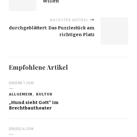
Willen
NÄCHSTER ARTIKEL
durchgeblättert: Das Puzzlestück am
richtigen Platz
Empfohlene Artikel
EIN
JUNI 7, 2019
ALLGEMEIN
KULTUR
„Hund sieht Gott“ im
Brechtbautheater
EIN
JULI 6, 2018