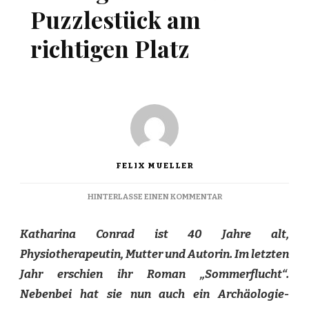
Puzzlestück am
richtigen Platz
FELIX MUELLER
ZU
HINTERLASSE EINEN KOMMENTAR
DURCHGEBLÄTTERT:
DAS
Katharina Conrad ist 40 Jahre alt,
PUZZLESTÜCK
AM
Physiotherapeutin, Mutter und Autorin. Im letzten
RICHTIGEN
Jahr erschien ihr Roman „Sommerflucht“.
PLATZ
Nebenbei hat sie nun auch ein Archäologie-