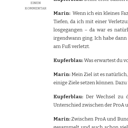
EINEN
ZU
KOMMENTAR
Marin:
Wenn ich ein kleines Faz
INTERVIEW:
MAURICIO
Tiefen, da ich mit einer Verletz
MARIN
losgegangen – da war es natürl
irgendwann ging. Ich habe dann m
am Fuß verletzt.
Kupferblau:
Was erwartest du vo
Marin:
Mein Ziel ist es natürlic
einige Ziele setzen können. Daz
Kupferblau:
Der Wechsel zu de
Unterschied zwischen der ProA 
Marin:
Zwischen ProA und Bundes
gesammelt und auch schon viele