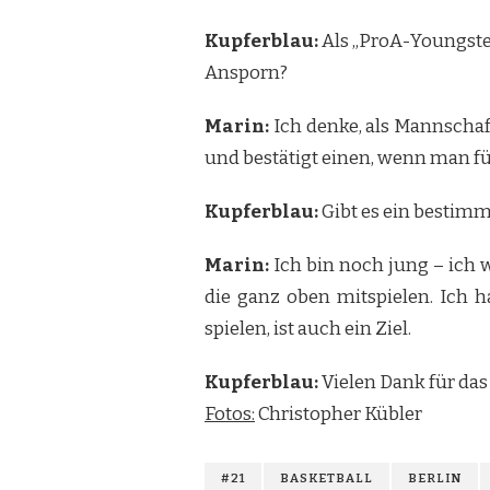
Kupferblau:
Als „ProA-Youngster
Ansporn?
Marin:
Ich denke, als Mannschaft
und bestätigt einen, wenn man f
Kupferblau:
Gibt es ein bestimmt
Marin:
Ich bin noch jung – ich w
die ganz oben mitspielen. Ich 
spielen, ist auch ein Ziel.
Kupferblau:
Vielen Dank für das
Fotos:
Christopher Kübler
#21
BASKETBALL
BERLIN