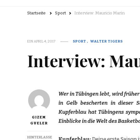
Startseite
Sport
Interview: Mauricio Marin
EIN
APRIL 4, 2017
SPORT
WALTER TIGERS
Interview: Ma
Wer in Tübingen lebt, wird früh
in Gelb bescherten in dieser S
Kupferblau hat Tübingens sympa
GIZEM
Einblicke in die Welt des Basketb
GUELER
HINTERLASSE
Kupferblau:
Deine erste Saison i