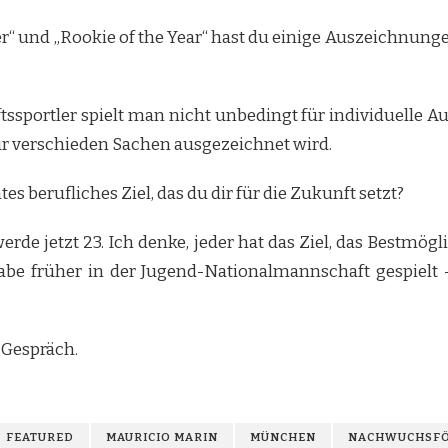
“ und „Rookie of the Year“ hast du einige Auszeichnungen i
ssportler spielt man nicht unbedingt für individuelle Au
ür verschieden Sachen ausgezeichnet wird.
es berufliches Ziel, das du dir für die Zukunft setzt?
erde jetzt 23. Ich denke, jeder hat das Ziel, das Bestmög
habe früher in der Jugend-Nationalmannschaft gespiel
 Gespräch.
FEATURED
MAURICIO MARIN
MÜNCHEN
NACHWUCHSF