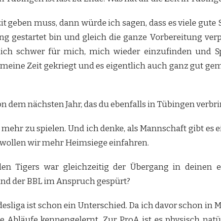
it geben muss, dann würde ich sagen, dass es viele gute
ung gestartet bin und gleich die ganze Vorbereitung verp
ich schwer für mich, mich wieder einzufinden und Sp
eine Zeit gekriegt und es eigentlich auch ganz gut gema
n dem nächsten Jahr, das du ebenfalls in Tübingen verbri
h, mehr zu spielen. Und ich denke, als Mannschaft gibt es
u wollen wir mehr Heimsiege einfahren.
n Tigers war gleichzeitig der Übergang in deinen er
und der BBL im Anspruch gespürt?
liga ist schon ein Unterschied. Da ich davor schon in 
 Abläufe kennengelernt. Zur ProA ist es physisch natür