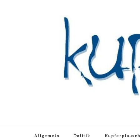
Kupferblau A
Just another WordPress site
Allgemein
Politik
Kupferplausc