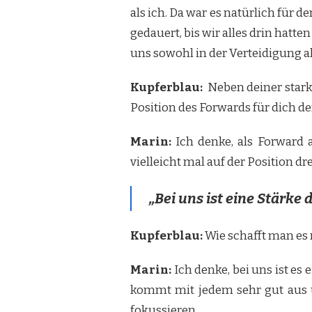
als ich. Da war es natürlich für 
gedauert, bis wir alles drin hat
uns sowohl in der Verteidigung al
Kupferblau:
Neben deiner starke
Position des Forwards für dich d
Marin:
Ich denke, als Forward a
vielleicht mal auf der Position dr
„Bei uns ist eine Stärke
Kupferblau:
Wie schafft man es 
Marin:
Ich denke, bei uns ist es 
kommt mit jedem sehr gut aus un
fokussieren.