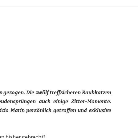
nn gezogen.
Die zwölf treffsicheren Raubkatzen
reudensprüngen auch einige Zitter-Momente.
io Marin persönlich getroffen und exklusive
gen bisher gebracht?