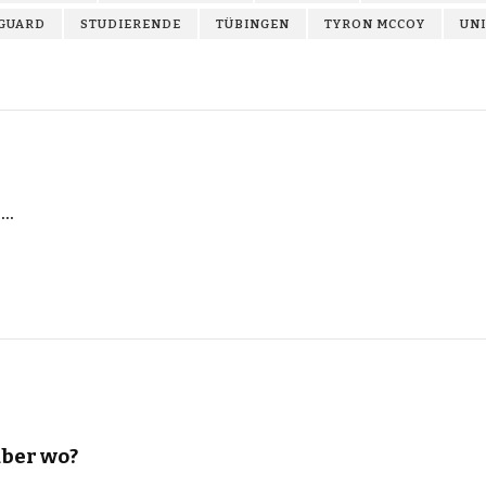
GUARD
STUDIERENDE
TÜBINGEN
TYRON MCCOY
UNI
z…
aber wo?