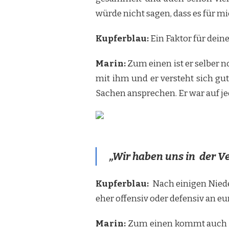
würde nicht sagen, dass es für m
Kupferblau:
Ein Faktor für dein
Marin:
Zum einen ist er selber n
mit ihm und er versteht sich gu
Sachen ansprechen. Er war auf je
„Wir haben uns in der Ve
Kupferblau:
Nach einigen Niede
eher offensiv oder defensiv an eu
Marin:
Zum einen kommt auch daz