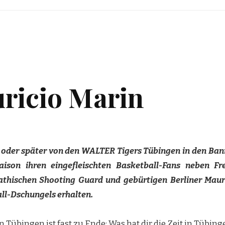
uricio Marin
er oder später von den WALTER Tigers Tübingen in den Ba
aison ihren eingefleischten Basketball-Fans neben F
thischen Shooting Guard und gebürtigen Berliner Mauric
all-Dschungels erhalten.
n Tübingen ist fast zu Ende: Was hat dir die Zeit in Tübin