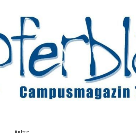
rchiv
h
Kultur