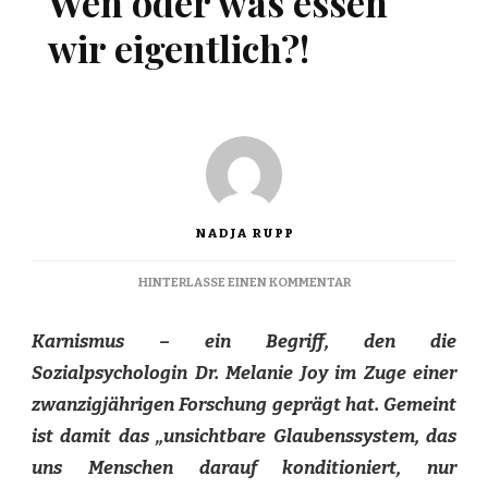
Wen oder was essen
wir eigentlich?!
NADJA RUPP
ZU
HINTERLASSE EINEN KOMMENTAR
WEN
ODER
Karnismus – ein Begriff, den die
WAS
ESSEN
Sozialpsychologin Dr. Melanie Joy im Zuge einer
WIR
zwanzigjährigen Forschung geprägt hat. Gemeint
EIGENTLICH?!
ist damit das „unsichtbare Glaubenssystem, das
uns Menschen darauf konditioniert, nur