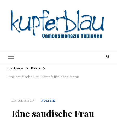
Kupferblau
Just another WordPress site
Archiv
Startseite
Politik
Eine saudische Frau kämpft für ihren Mann
EIN
JUNI 18, 2017
POLITIK
Eine saudische Frau