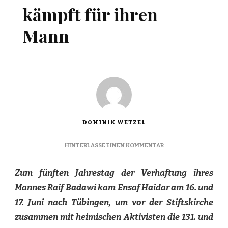
kämpft für ihren
Mann
DOMINIK WETZEL
ZU
HINTERLASSE EINEN KOMMENTAR
EINE
SAUDISCHE
Zum fünften Jahrestag der Verhaftung ihres
FRAU
KÄMPFT
Mannes
Raif Badawi
kam
Ensaf Haidar
am 16. und
FÜR
17. Juni nach Tübingen, um vor der Stiftskirche
IHREN
MANN
zusammen mit heimischen Aktivisten die 131. und