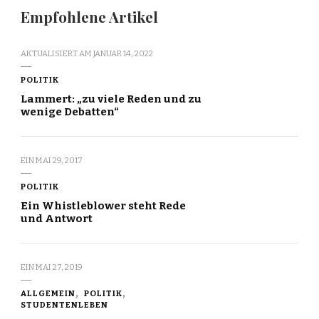
Empfohlene Artikel
AKTUALISIERT AM
JANUAR 14, 2022
POLITIK
Lammert: „zu viele Reden und zu
wenige Debatten“
EIN
MAI 29, 2017
POLITIK
Ein Whistleblower steht Rede
und Antwort
EIN
MAI 27, 2019
ALLGEMEIN
POLITIK
STUDENTENLEBEN