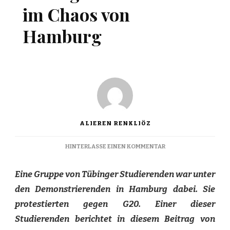
im Chaos von
Hamburg
ALIEREN RENKLIÖZ
ZU
HINTERLASSE EINEN KOMMENTAR
TÜBINGER
STUDIERENDE
Eine Gruppe von Tübinger Studierenden war unter
IM
CHAOS
den Demonstrierenden in Hamburg dabei. Sie
VON
protestierten gegen G20. Einer dieser
HAMBURG
Studierenden berichtet in diesem Beitrag von