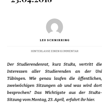
LEO SCHNIRRING
ZU
HINTERLASSE EINEN KOMMENTAR
STURA
INSIDE
Der Studierendenrat, kurz StuRa, vertritt die
VOM
23.04.2018
Interessen aller Studierenden an der Uni
Tübingen. Wie genau laufen die öffentlichen,
zweiwöchigen Sitzungen ab und was wird dort
besprochen? Das Wichtigste aus der StuRa-
Sitzung vom Montag, 23. April, erfahrt ihr hier.