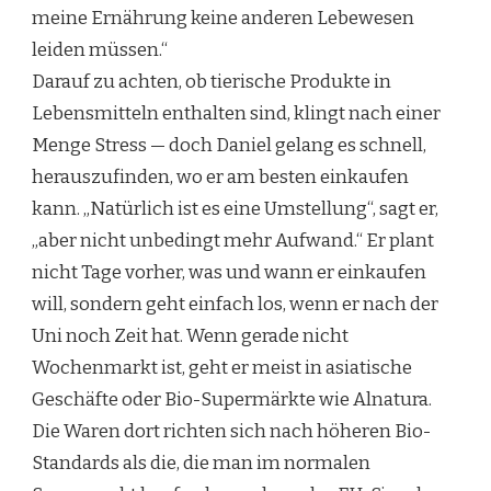
meine Ernährung keine anderen Lebewesen
leiden müssen.“
Darauf zu achten, ob tierische Produkte in
Lebensmitteln enthalten sind, klingt nach einer
Menge Stress — doch Daniel gelang es schnell,
herauszufinden, wo er am besten einkaufen
kann. „Natürlich ist es eine Umstellung“, sagt er,
„aber nicht unbedingt mehr Aufwand.“ Er plant
nicht Tage vorher, was und wann er einkaufen
will, sondern geht einfach los, wenn er nach der
Uni noch Zeit hat. Wenn gerade nicht
Wochenmarkt ist, geht er meist in asiatische
Geschäfte oder Bio-Supermärkte wie Alnatura.
Die Waren dort richten sich nach höheren Bio-
Standards als die, die man im normalen