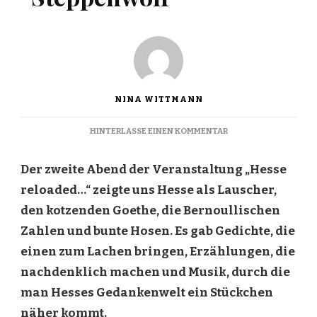
NINA WITTMANN
ZU
HINTERLASSE EINEN KOMMENTAR
PETER
UND
Der zweite Abend der Veranstaltung „Hesse
DER
STEPPENWOLF
reloaded…“ zeigte uns Hesse als Lauscher,
den kotzenden Goethe, die Bernoullischen
Zahlen und bunte Hosen. Es gab Gedichte, die
einen zum Lachen bringen, Erzählungen, die
nachdenklich machen und Musik, durch die
man Hesses Gedankenwelt ein Stückchen
näher kommt.