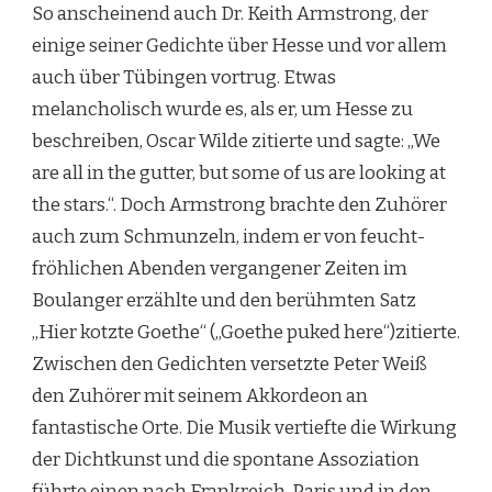
So anscheinend auch Dr. Keith Armstrong, der
einige seiner Gedichte über Hesse und vor allem
auch über Tübingen vortrug. Etwas
melancholisch wurde es, als er, um Hesse zu
beschreiben, Oscar Wilde zitierte und sagte: „We
are all in the gutter, but some of us are looking at
the stars.“. Doch Armstrong brachte den Zuhörer
auch zum Schmunzeln, indem er von feucht-
fröhlichen Abenden vergangener Zeiten im
Boulanger erzählte und den berühmten Satz
„Hier kotzte Goethe“ („Goethe puked here“)zitierte.
Zwischen den Gedichten versetzte Peter Weiß
den Zuhörer mit seinem Akkordeon an
fantastische Orte. Die Musik vertiefte die Wirkung
der Dichtkunst und die spontane Assoziation
führte einen nach Frankreich, Paris und in den