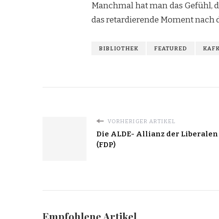
Manchmal hat man das Gefühl, d
das retardierende Moment nach 
BIBLIOTHEK
FEATURED
KAF
VORHERIGER ARTIKEL
Die ALDE- Allianz der Liberale
(FDP)
Empfohlene Artikel