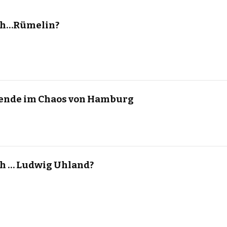
ch…Rümelin?
ende im Chaos von Hamburg
ch … Ludwig Uhland?