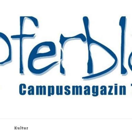
rchiv
h
Kultur