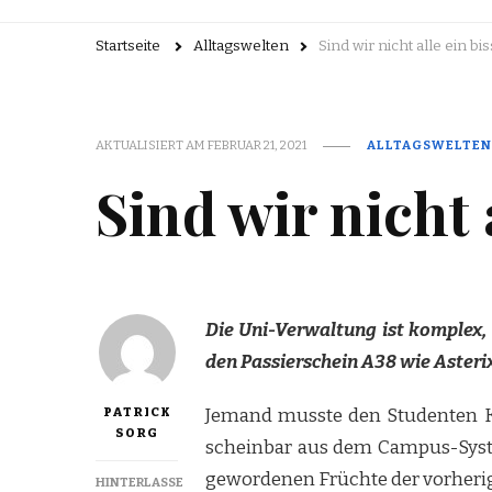
Startseite
Alltagswelten
Sind wir nicht alle ein bi
AKTUALISIERT AM
FEBRUAR 21, 2021
ALLTAGSWELTEN
Sind wir nicht 
Die Uni-Verwaltung ist komplex, 
den Passierschein A38 wie Asteri
PATRICK
Jemand musste den Studenten K.
SORG
scheinbar aus dem Campus-Syste
gewordenen Früchte der vorherige
HINTERLASSE