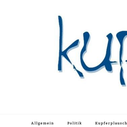
Kupferblau A
Just another WordPress site
Allgemein
Politik
Kupferplausc