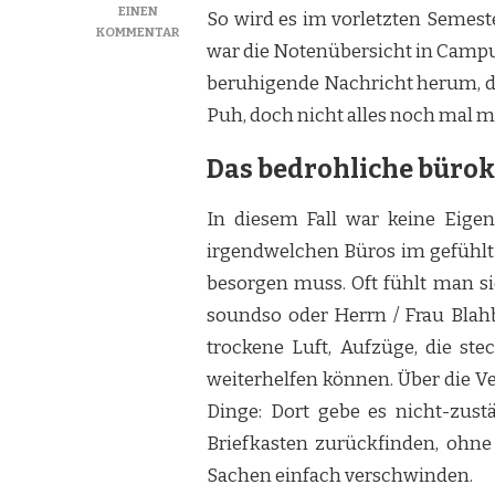
EINEN
So wird es im vorletzten Semest
ZU
KOMMENTAR
war die Notenübersicht in Campus 
SIND
WIR
beruhigende Nachricht herum, da
NICHT
Puh, doch nicht alles noch mal 
ALLE
EIN
BISSCHEN
Das bedrohliche bürok
K.?
In diesem Fall war keine Eigen
irgendwelchen Büros im gefühlt 
besorgen muss. Oft fühlt man s
soundso oder Herrn / Frau Blahb
trockene Luft, Aufzüge, die st
weiterhelfen können. Über die Ve
Dinge: Dort gebe es nicht-zust
Briefkasten zurückfinden, ohne 
Sachen einfach verschwinden.