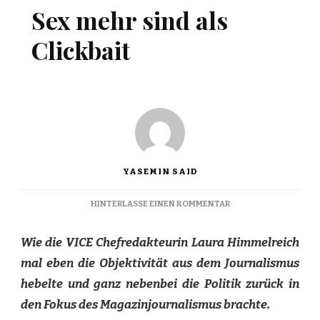
Sex mehr sind als
Clickbait
YASEMIN SAID
ZU
HINTERLASSE EINEN KOMMENTAR
WESHALB
ARTIKEL
Wie die VICE Chefredakteurin Laura Himmelreich
ÜBER
SEX
mal eben die Objektivität aus dem Journalismus
MEHR
hebelte und ganz nebenbei die Politik zurück in
SIND
ALS
den Fokus des Magazinjournalismus brachte.
CLICKBAIT