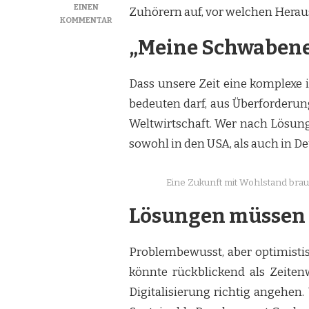
EINEN
Zuhörern auf, vor welchen Heraus
ZU
KOMMENTAR
HORST
„Meine Schwabeneh
KÖHLER:
„ICH
HABE
Dass unsere Zeit eine komplexe 
EINEN
TRAUM“
bedeuten darf, aus Überforderun
Weltwirtschaft. Wer nach Lösung
sowohl in den USA, als auch in D
Eine Zukunft mit Wohlstand brau
Lösungen müssen 
Problembewusst, aber optimistisc
könnte rückblickend als Zeite
Digitalisierung richtig angehen