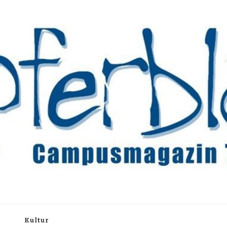
rchiv
h
Kultur