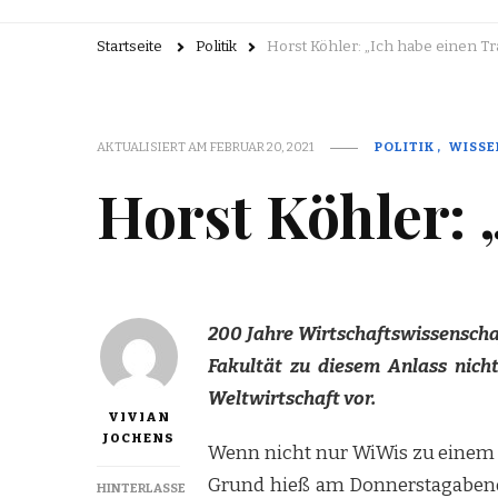
Startseite
Politik
Horst Köhler: „Ich habe einen T
AKTUALISIERT AM
FEBRUAR 20, 2021
POLITIK
WISSE
Horst Köhler: 
200 Jahre Wirtschaftswissenscha
Fakultät zu diesem Anlass nicht
Weltwirtschaft vor.
VIVIAN
JOCHENS
Wenn nicht nur WiWis zu einem 
Grund hieß am Donnerstagaben
HINTERLASSE