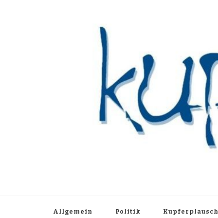
Kupferblau A
Just another WordPress site
Allgemein
Politik
Kupferplausc