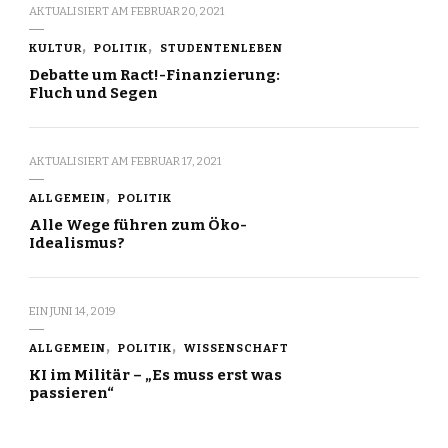
AKTUALISIERT AM
FEBRUAR 20, 2021
KULTUR
POLITIK
STUDENTENLEBEN
Debatte um Ract!-Finanzierung:
Fluch und Segen
AKTUALISIERT AM
FEBRUAR 17, 2021
ALLGEMEIN
POLITIK
Alle Wege führen zum Öko-
Idealismus?
EIN
JUNI 14, 2019
ALLGEMEIN
POLITIK
WISSENSCHAFT
KI im Militär – „Es muss erst was
passieren“