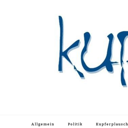
Kupferblau A
Just another WordPress site
Allgemein
Politik
Kupferplausc