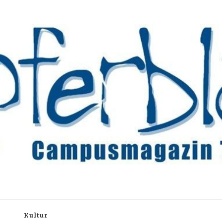
rchiv
h
Kultur