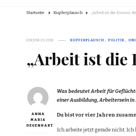
Startseite
Kupferplausch
„Arbeit ist die Essenz 
EIN
JUNI 20, 2018
KUPFERPLAUSCH
POLITIK
UNI
„Arbeit ist di
Was bedeutet Arbeit für Geflüchte
einer Ausbildung, Arbeitersein i
ANNA
Du bist vor vier Jahren zusam
MARIA
DEGENHART
Ich arbeite jetzt gerade nicht. I