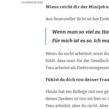
2 KOMMENTARE
Wieso reicht dir der Minijob n
ZU
„ARBEIT
IST
Aus finanzieller Sicht ist das E
DIE
ESSENZ
DES
Wenn man so viel zu Hau
MENSCHEN“
Für mich ist es so. Ich m
Wenn du nicht arbeitest, wirst du
fühlt, dass man für die Gesellsc
Frau arbeitet als Elektroningenie
Fühlst du dich von deiner Fr
Heute hat ein Kollege mit mir g
dieses Denken ist nur im Iran so
Frau arbeitet, aber du nicht. Ab