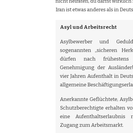
nicht heiraten, du darfst wirklic
Iran ist etwas anderes als in Deut
Asyl und Arbeitsrecht
Asylbewerber und Gedul
sogenannten „sicheren Herk
dürfen nach frühesten
Genehmigung der Ausländerb
vier Jahren Aufenthalt in Deut
allgemeine Beschäftigungserla
Anerkannte Geflüchtete, Asylb
Schutzberechtigte erhalten v
eine Aufenthaltserlaubnis 
Zugang zum Arbeitsmarkt.