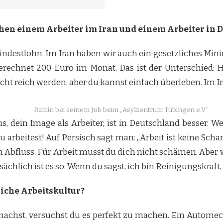
chen einem Arbeiter im Iran und einem Arbeiter in 
Mindestlohn. Im Iran haben wir auch ein gesetzliches Mini
erechnet 200 Euro im Monat. Das ist der Unterschied: 
cht reich werden, aber du kannst einfach überleben. Im Ira
Ramin bei seinem Job beim „Asylzentrum Tübingen e.V.“
us, dein Image als Arbeiter, ist in Deutschland besser. W
 Du arbeitest! Auf Persisch sagt man: „Arbeit ist keine Scha
m Abfluss. Für Arbeit musst du dich nicht schämen. Aber
sächlich ist es so: Wenn du sagst, ich bin Reinigungskraft
liche Arbeitskultur?
achst, versuchst du es perfekt zu machen. Ein Automech