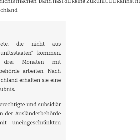
h nichts machen. Dann hast du keine Zukunft. Du kannst nu
schland.
dete, die nicht aus
unftsstaaten“ kommen,
s drei Monaten mit
ehörde arbeiten. Nach
schland erhalten sie eine
ubnis.
erechtigte und subsidiär
on der Ausländerbehörde
mit uneingeschränkten