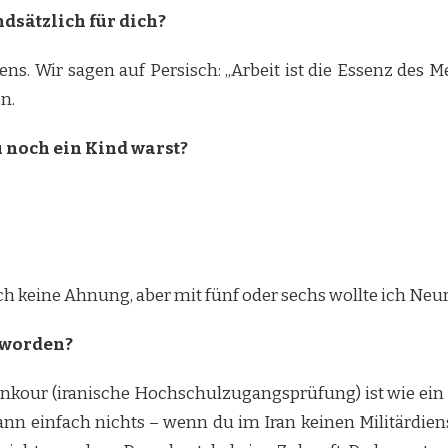
dsätzlich für dich?
ebens. Wir sagen auf Persisch: „Arbeit ist die Essenz des
n.
u noch ein Kind warst?
lich keine Ahnung, aber mit fünf oder sechs wollte ich Ne
geworden?
Konkour (iranische Hochschulzugangsprüfung) ist wie ei
nn einfach nichts – wenn du im Iran keinen Militärdiens