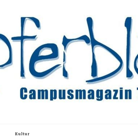
rchiv
h
Kultur