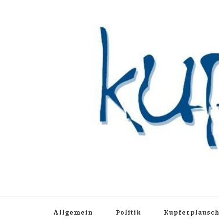
Kupferblau A
Just another WordPress site
Allgemein
Politik
Kupferplausc