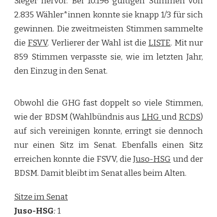
Sieger hervor. Bei 10.196 gültigen Stimmen von
2.835 Wähler*innen konnte sie knapp 1/3 für sich
gewinnen. Die zweitmeisten Stimmen sammelte
die
FSVV
. Verlierer der Wahl ist die
LISTE
. Mit nur
859 Stimmen verpasste sie, wie im letzten Jahr,
den Einzug in den Senat.
Obwohl die GHG fast doppelt so viele Stimmen,
wie der BDSM (Wahlbündnis aus
LHG
und
RCDS
)
auf sich vereinigen konnte, erringt sie dennoch
nur einen Sitz im Senat. Ebenfalls einen Sitz
erreichen konnte die FSVV, die
Juso-HSG
und der
BDSM. Damit bleibt im Senat alles beim Alten.
Sitze im Senat
Juso-HSG
:
1