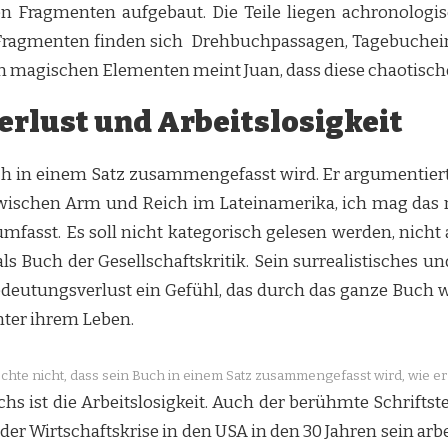
en Fragmenten aufgebaut. Die Teile liegen achronologi
 Fragmenten finden sich Drehbuchpassagen, Tagebuchei
en magischen Elementen meint Juan, dass diese chaotische 
rlust und Arbeitslosigkeit
ch in einem Satz zusammengefasst wird. Er argumentiert:
wischen Arm und Reich im Lateinamerika, ich mag das n
umfasst. Es soll nicht kategorisch gelesen werden, nicht
 als Buch der Gesellschaftskritik. Sein surrealistisches un
edeutungsverlust ein Gefühl, das durch das ganze Buch w
inter ihrem Leben.
hte nicht, dass sein Buch in einem Satz zusammengefasst wird, wie er 
s ist die Arbeitslosigkeit. Auch der berühmte Schriftst
der Wirtschaftskrise in den USA in den 30 Jahren sein arbe