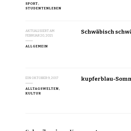
SPORT
STUDENTENLEBEN
Schwäbisch schwä
AKTUALISIERT AM
FEBRUAR 20, 2021
ALLGEMEIN
kupferblau-Som
EIN
OKTOBER 9, 2017
ALLTAGSWELTEN
KULTUR