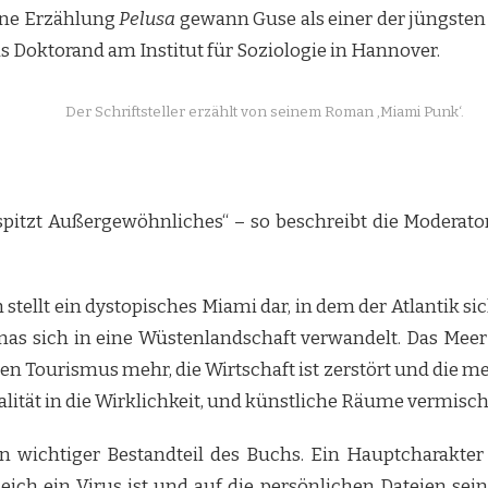
ine Erzählung
Pelusa
gewann Guse als einer der jüngsten
ls Doktorand am Institut für Soziologie in Hannover.
Der Schriftsteller erzählt von seinem Roman ‚Miami Punk‘.
pitzt Außergewöhnliches“ – so beschreibt die Moderatori
 stellt ein dystopisches Miami dar, in dem der Atlantik s
s sich in eine Wüstenlandschaft verwandelt. Das Meer is
nen Tourismus mehr, die Wirtschaft ist zerstört und die m
Realität in die Wirklichkeit, und künstliche Räume vermisc
wichtiger Bestandteil des Buchs. Ein Hauptcharakter i
eich ein Virus ist und auf die persönlichen Dateien sein