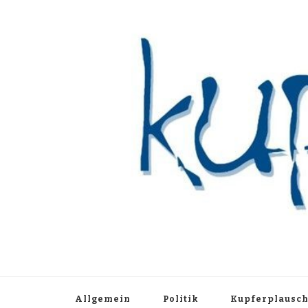
Kupferblau A
Just another WordPress site
Allgemein
Politik
Kupferplausc