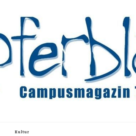
rchiv
h
Kultur