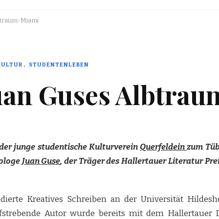
btraum-Miami
KULTUR
STUDENTENLEBEN
Juan Guses Albtra
er junge studentische Kulturverein
Querfeldein
zum Tüb
iologe
Juan Guse
, der Träger des Hallertauer Literatur Pre
udierte Kreatives Schreiben an der Universität Hildes
fstrebende Autor wurde bereits mit dem Hallertauer D