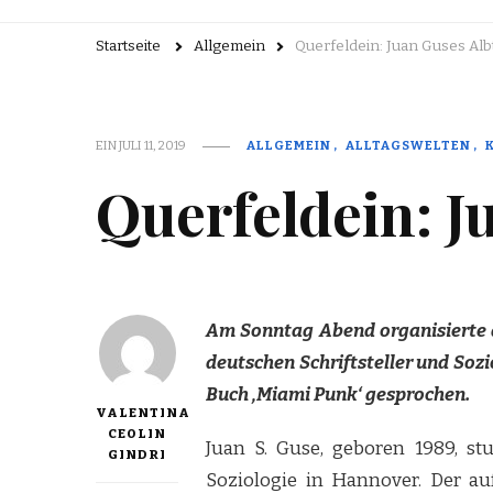
Startseite
Allgemein
Querfeldein: Juan Guses Al
EIN
JULI 11, 2019
ALLGEMEIN
ALLTAGSWELTEN
Querfeldein: 
Am Sonntag Abend organisierte d
deutschen Schriftsteller und Soz
Buch ‚Miami Punk‘ gesprochen.
VALENTINA
CEOLIN
Juan S. Guse, geboren 1989, st
GINDRI
Soziologie in Hannover. Der au