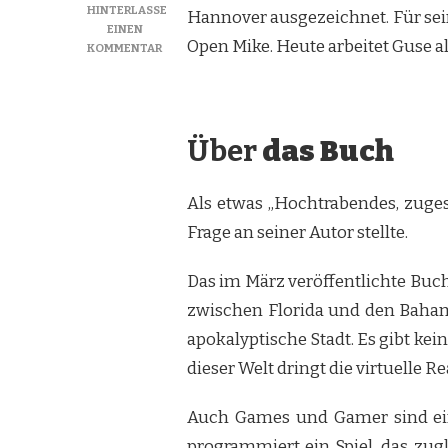
HINTERLASSE
Hannover ausgezeichnet. Für se
EINEN
Open Mike. Heute arbeitet Guse a
ZU
KOMMENTAR
QUERFELDEIN:
JUAN
GUSES
ALBTRAUM-
Über
das Buch
MIAMI
Als etwas „Hochtrabendes, zuges
Frage an seiner Autor stellte.
Das im März veröffentlichte Buch
zwischen Florida und den Bahama
apokalyptische Stadt. Es gibt kei
dieser Welt dringt die virtuelle 
Auch Games und Gamer sind ein 
programmiert ein Spiel, das zugl