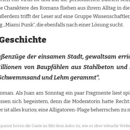
 Charaktere des Romans fliehen aus ihrem Alltag in die v
ußerdem trifft der Leser auf eine Gruppe Wissenschaftle
g „Miami Punk“, die ebenfalls nach einer Lösung sucht.
 Geschichte
raßenzüge der einsamen Stadt, gewaltsam erri
illionen von Baupfählen aus Stahlbeton und 
 Schwemmsand und Lehm gerammt“.
Roman. Als Juan am Sonntag ein paar Fragmente liest spi
assen sich begeistern, denn die Moderatorin hatte Rec
er ist alles kurios; eine Alligatoren-Plage beherrschen zu 
pannt hören die Gäste im Ribi dem Autor zu, wie er über virtuelle Welte