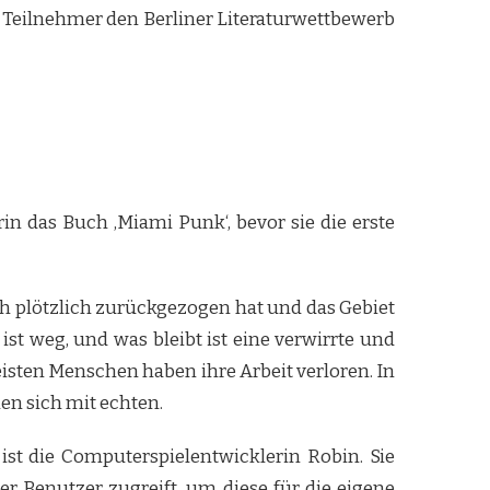
 Teilnehmer den Berliner Literaturwettbewerb
n das Buch ‚Miami Punk‘, bevor sie die erste
ich plötzlich zurückgezogen hat und das Gebiet
t weg, und was bleibt ist eine verwirrte und
eisten Menschen haben ihre Arbeit verloren. In
hen sich mit echten.
st die Computerspielentwicklerin Robin. Sie
er Benutzer zugreift, um diese für die eigene