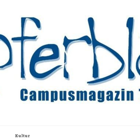
rchiv
h
Kultur