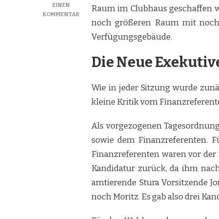
EINEN
Raum im Clubhaus geschaffen wir
ZU
KOMMENTAR
noch größeren Raum mit noch 
STURA
INSIDE
Verfügungsgebäude.
VOM
04.11.2019
Die Neue Exekutiv
Wie in jeder Sitzung wurde zunäc
kleine Kritik vom Finanzreferent
Als vorgezogenen Tagesordnungs
sowie dem Finanzreferenten. Fü
Finanzreferenten waren vor der 
Kandidatur zurück, da ihm nach
amtierende Stura Vorsitzende Jo
noch Moritz. Es gab also drei Kan