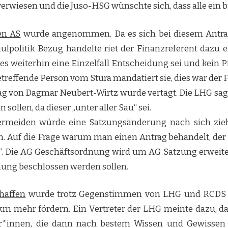
verwiesen und die Juso-HSG wünschte sich, dass alle ein 
en AS
wurde angenommen. Da es sich bei diesem Antra
lpolitik Bezug handelte riet der Finanzreferent dazu 
s es weiterhin eine Einzelfall Entscheidung sei und kein 
treffende Person vom Stura mandatiert sie, dies war der Fa
ag von Dagmar Neubert-Wirtz wurde vertagt. Die LHG sagte
ollen, da dieser „unter aller Sau“ sei.
ermeiden
würde eine Satzungsänderung nach sich zieh
 Auf die Frage warum man einen Antrag behandelt, der 
. Die AG Geschäftsordnung wird um AG Satzung erweitert 
ung beschlossen werden sollen.
haffen
wurde trotz Gegenstimmen von LHG und RCDS a
km mehr fördern. Ein Vertreter der LHG meinte dazu, d
er*innen, die dann nach bestem Wissen und Gewissen 