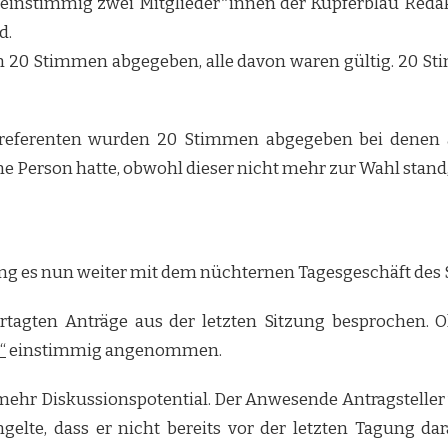
instimmig zwei Mitglieder*innen der Kupferblau Redak
d.
n 20 Stimmen abgegeben, alle davon waren gültig. 20 
eferenten wurden 20 Stimmen abgegeben bei denen all
ne Person hatte, obwohl dieser nicht mehr zur Wahl stan
g es nun weiter mit dem nüchternen Tagesgeschäft des S
tagten Anträge aus der letzten Sitzung besprochen. 
“
einstimmig angenommen.
 mehr Diskussionspotential. Der Anwesende Antragstell
gelte, dass er nicht bereits vor der letzten Tagung 