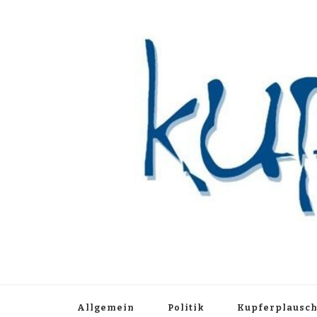
Kupferblau A
Just another WordPress site
Allgemein
Politik
Kupferplausc