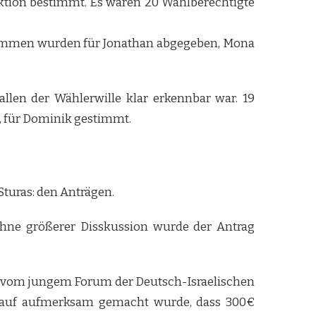
tion bestimmt. Es waren 20 Wahlberechtigte
Stimmen wurden für Jonathan abgegeben, Mona
en der Wählerwille klar erkennbar war. 19
d, für Dominik gestimmt.
turas: den Anträgen.
Ohne größerer Disskussion wurde der Antrag
er vom jungem Forum der Deutsch-Israelischen
darauf aufmerksam gemacht wurde, dass 300€