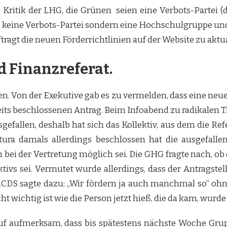
e Kritik der LHG, die Grünen seien eine Verbots-Partei 
i keine Verbots-Partei sondern eine Hochschulgruppe und
ragt die neuen Förderrichtlinien auf der Website zu aktua
d Finanzreferat.
en. Von der Exekutive gab es zu vermelden, dass eine neu
its beschlossenen Antrag. Beim Infoabend zu radikalen Th
ausgefallen, deshalb hat sich das Kollektiv, aus dem die 
Stura damals allerdings beschlossen hat die ausgefall
bei der Vertretung möglich sei. Die GHG fragte nach, ob 
lektivs sei. Vermutet wurde allerdings, dass der Antrags
 RCDS sagte dazu: „Wir fördern ja auch manchmal so“ o
icht wichtig ist wie die Person jetzt hieß, die da kam, 
uf aufmerksam, dass bis spätestens nächste Woche Grupp