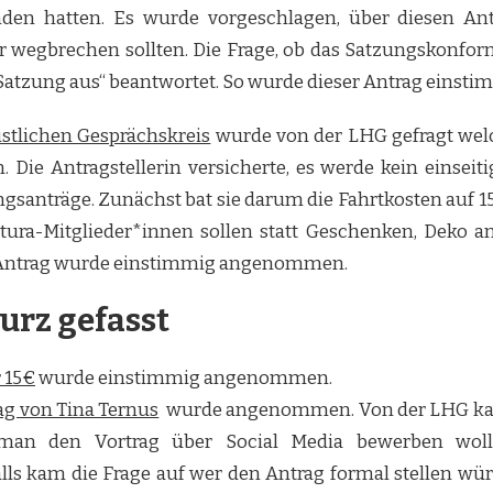
den hatten. Es wurde vorgeschlagen, über diesen An
 wegbrechen sollten. Die Frage, ob das Satzungskonfor
ie Satzung aus“ beantwortet. So wurde dieser Antrag ein
istlichen Gesprächskreis
wurde von der LHG gefragt wel
Die Antragstellerin versicherte, es werde kein einseiti
rungsanträge. Zunächst bat sie darum die Fahrtkosten au
Stura-Mitglieder*innen sollen statt Geschenken, Deko a
r Antrag wurde einstimmig angenommen.
urz gefasst
 15€
wurde einstimmig angenommen.
ag von Tina Ternus
wurde angenommen. Von der LHG kam d
an den Vortrag über Social Media bewerben wolle
alls kam die Frage auf wer den Antrag formal stellen 