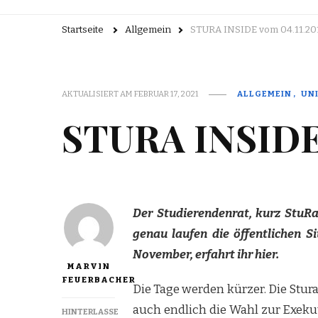
Startseite
Allgemein
STURA INSIDE vom 04.11.20
AKTUALISIERT AM
FEBRUAR 17, 2021
ALLGEMEIN
UNI
STURA INSIDE 
Der Studierendenrat, kurz StuRa
genau laufen die öffentlichen 
November, erfahrt ihr hier.
MARVIN
FEUERBACHER
Die Tage werden kürzer. Die Stur
auch endlich die Wahl zur Exek
HINTERLASSE