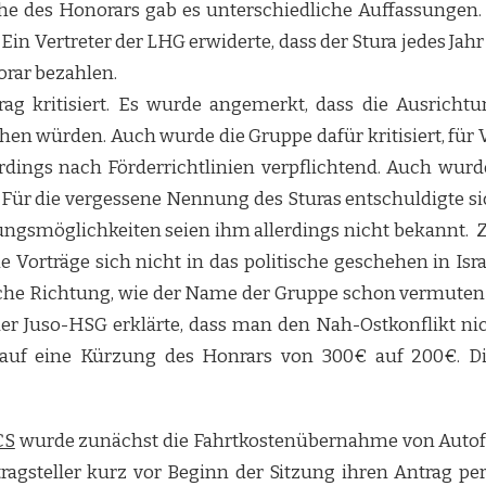
he des Honorars gab es unterschiedliche Auffassungen.
in Vertreter der LHG erwiderte, dass der Stura jedes Jahr 
rar bezahlen.
rag kritisiert. Es wurde angemerkt, dass die Ausricht
ehen würden. Auch wurde die Gruppe dafür kritisiert, für
rdings nach Förderrichtlinien verpflichtend. Auch wurde
Für die vergessene Nennung des Sturas entschuldigte sic
ungsmöglichkeiten seien ihm allerdings nicht bekannt. Z
die Vorträge sich nicht in das politische geschehen in Is
tische Richtung, wie der Name der Gruppe schon vermuten
 der Juso-HSG erklärte, dass man den Nah-Ostkonflikt ni
g auf eine Kürzung des Honrars von 300€ auf 200€.
CS
wurde zunächst die Fahrtkostenübernahme von Autof
tragsteller kurz vor Beginn der Sitzung ihren Antrag pe