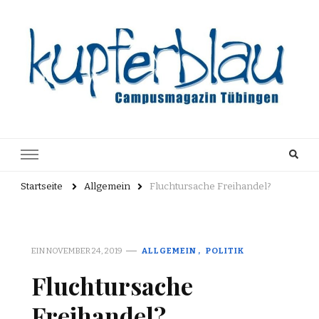
Kupferblau
Just another WordPress site
Archiv
Startseite
Allgemein
Fluchtursache Freihandel?
EIN
NOVEMBER 24, 2019
ALLGEMEIN
POLITIK
Fluchtursache
Freihandel?