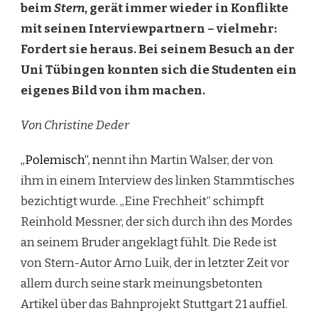
beim
Stern
, gerät immer wieder in Konflikte
mit seinen Interviewpartnern – vielmehr:
Fordert sie heraus. Bei seinem Besuch an der
Uni Tübingen konnten sich die Studenten ein
eigenes Bild von ihm machen.
Von Christine Deder
„Polemisch“, n
ennt ihn Martin Walser, der von
ihm in einem Interview des linken Stammtisches
bezichtigt wurde. „Eine Frechheit“ schimpft
Reinhold Messner, der sich durch ihn des Mordes
an seinem Bruder angeklagt fühlt. Die Rede ist
von Stern-Autor Arno Luik, der in letzter Zeit vor
allem durch seine stark meinungsbetonten
Artikel über das Bahnprojekt Stuttgart 21 auffiel.