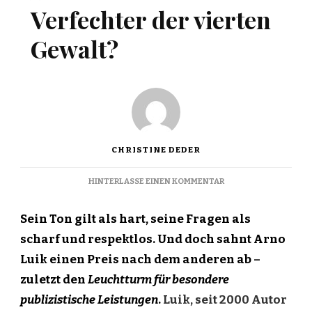
Verfechter der vierten
Gewalt?
CHRISTINE DEDER
ZU
HINTERLASSE EINEN KOMMENTAR
ARNO
LUIK
Sein Ton gilt als hart, seine Fragen als
–
VERFECHTER
scharf und respektlos. Und doch sahnt Arno
DER
Luik einen Preis nach dem anderen ab –
VIERTEN
GEWALT?
zuletzt den
Leuchtturm für besondere
publizistische Leistungen
.
Luik, seit 2000 Autor