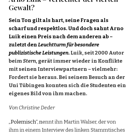
Gewalt?
Sein Ton gilt als hart, seine Fragen als
scharf und respektlos. Und doch sahnt Arno
Luik einen Preis nach dem anderen ab –
zuletzt den
Leuchtturm für besondere
publizistische Leistungen
.
Luik, seit 2000 Autor
beim
Stern
, gerät immer wieder in Konflikte
mit seinen Interviewpartnern – vielmehr:
Fordert sie heraus. Bei seinem Besuch an der
Uni Tübingen konnten sich die Studenten ein
eigenes Bild von ihm machen.
Von Christine Deder
„Polemisch“, n
ennt ihn Martin Walser, der von
ihm in einem Interview des linken Stammtisches