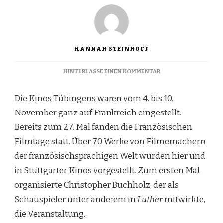
HANNAH STEINHOFF
ZU
HINTERLASSE EINEN KOMMENTAR
KEIN
KALTES
Die Kinos Tübingens waren vom 4. bis 10.
KINO
November ganz auf Frankreich eingestellt:
Bereits zum 27. Mal fanden die Französischen
Filmtage statt. Über 70 Werke von Filmemachern
der französischsprachigen Welt wurden hier und
in Stuttgarter Kinos vorgestellt. Zum ersten Mal
organisierte Christopher Buchholz, der als
Schauspieler unter anderem in
Luther
mitwirkte,
die Veranstaltung.