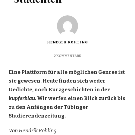
HENDRIK ROHLING
ZU
2 KOMMENTARE
VON
STUDENTEN
Eine Plattform für alle möglichen Genres ist
FÜR
STUDENTEN
sie gewesen. Heute finden sich weder
Gedichte, noch Kurzgeschichten in der
kupferblau
. Wir werfen einen Blick zurück bis
zu den Anfängen der Tübinger
Studierendenzeitung.
Von Hendrik Rohling