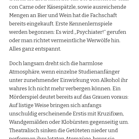
con Carne oder Käsespätzle, sowie ausreichende
Mengen an Bier und Wein hat die Fachschaft
bereits eingekauft. Erste Kennenlernspiele
werden begonnen: Es wird „Psychiater!“ gerufen
oder man richtet vermeintliche Werwölfe hin.
Alles ganz entspannt.
Doch langsam dreht sich die harmlose
Atmosphäre, wenn einzelne Studienanfänger
unter zunehmender Einwirkung von Alkohol ihr
wahres Ich nicht mehr verbergen können. Ein
Mörderspiel deutet bereits auf das Grauen voraus:
Auf listige Weise bringen sich anfangs
unschuldig erscheinende Erstis mit Kruzifixen,
Wandgemälden oder Klobürsten gegenseitig um.
Theatralisch sinken die Getöteten nieder und
performen ihre letzten Atemzüge, bevor sie