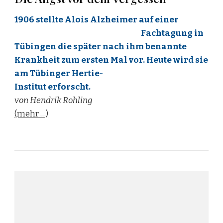
1906 stellte Alois Alzh
eimer auf einer
Fachtagung in
Tübingen die später nach ihm
bena
nnte
K
rank
heit
zum ersten Mal vor. Heute wird sie
am Tübinger Hertie-
Institut erforscht.
von Hendrik Rohling
(mehr …)