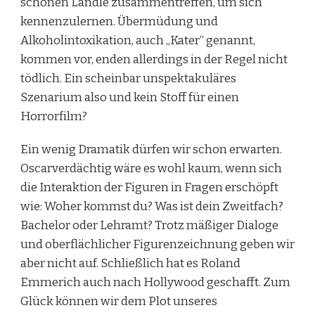
schönen Ländle zusammentreffen, um sich
kennenzulernen. Übermüdung und
Alkoholintoxikation, auch „Kater“ genannt,
kommen vor, enden allerdings in der Regel nicht
tödlich. Ein scheinbar unspektakuläres
Szenarium also und kein Stoff für einen
Horrorfilm?
Ein wenig Dramatik dürfen wir schon erwarten.
Oscarverdächtig wäre es wohl kaum, wenn sich
die Interaktion der Figuren in Fragen erschöpft
wie: Woher kommst du? Was ist dein Zweitfach?
Bachelor oder Lehramt? Trotz mäßiger Dialoge
und oberflächlicher Figurenzeichnung geben wir
aber nicht auf. Schließlich hat es Roland
Emmerich auch nach Hollywood geschafft. Zum
Glück können wir dem Plot unseres