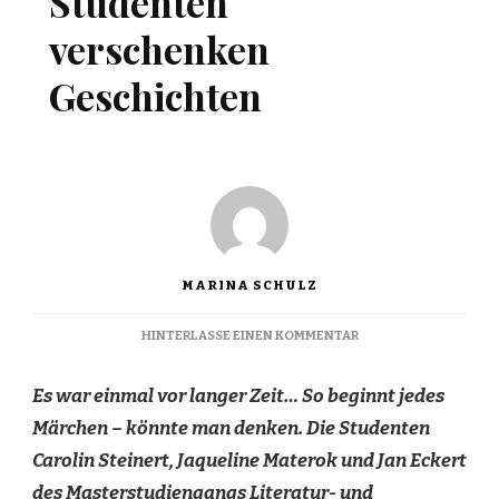
Studenten
verschenken
Geschichten
MARINA SCHULZ
ZU
HINTERLASSE EINEN KOMMENTAR
STUDENTEN
VERSCHENKEN
Es war einmal vor langer Zeit… So beginnt jedes
GESCHICHTEN
Märchen – könnte man denken. Die Studenten
Carolin Steinert, Jaqueline Materok und Jan Eckert
des Masterstudiengangs Literatur- und