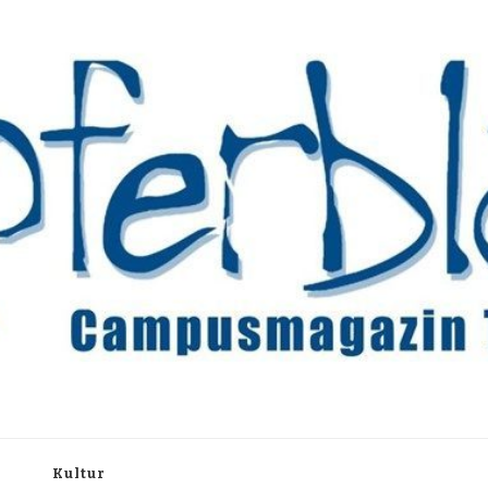
rchiv
h
Kultur