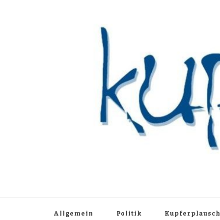
Kupferblau A
Just another WordPress site
Allgemein
Politik
Kupferplausc