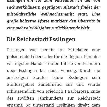
Esslingen ein Tor zum Mittelalter. In der von
MITTELALTERLICHEN
Fachwerkhäusern geprägten Altstadt findet der
GEWAND
mittelalterliche Weihnachtsmarkt statt. Eine
große hölzerne Pforte markiert den Übertritt in
eine mehr als 600 Jahre zurückliegende Welt.
Die Reichsstadt Esslingen
Esslingen war bereits im Mittelalter eine
pulsierende Lebensader für die Region. Eine der
wichtigsten Handelsrouten führte von Flandern
über Esslingen bis nach Venedig. Durch die
ansässigen Staufer baute Esslingen sein
Einflussgebiet zunehmend aus und wurde
schlussendlich von Friedrich I Barbarossa Ende
des zwölften Jahrhunderts zur Reichsstadt
ernannt. So unterstand Esslingen direkt dem