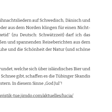
ihnachtsliedern auf Schwedisch, Dänisch und
ieder aus dem Norden klingen für einen Nicht-
tid“ (zu Deutsch: Schwätzzeit) darf ich das
ießen und spannenden Reiseberichten aus dem
 Ruhe und die Schönheit der Natur (und schöne
undet, welche sich über isländisches Bier und
Schnee gibt, schaffen es die Tübinger Skandis
tern. In diesem Sinne „God Jul“!
avistik-tue.jimdo.com/aktuelles/lucia/