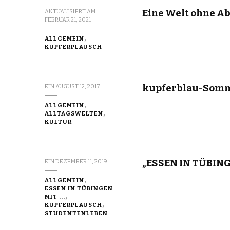
Eine Welt ohne Ab
AKTUALISIERT AM
FEBRUAR 21, 2021
ALLGEMEIN
KUPFERPLAUSCH
kupferblau-Som
EIN
AUGUST 12, 2017
ALLGEMEIN
ALLTAGSWELTEN
KULTUR
„ESSEN IN TÜBINGE
EIN
DEZEMBER 11, 2019
ALLGEMEIN
ESSEN IN TÜBINGEN
MIT ...
KUPFERPLAUSCH
STUDENTENLEBEN