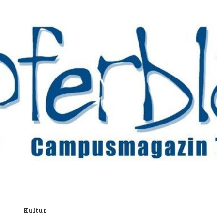
rchiv
h
Kultur