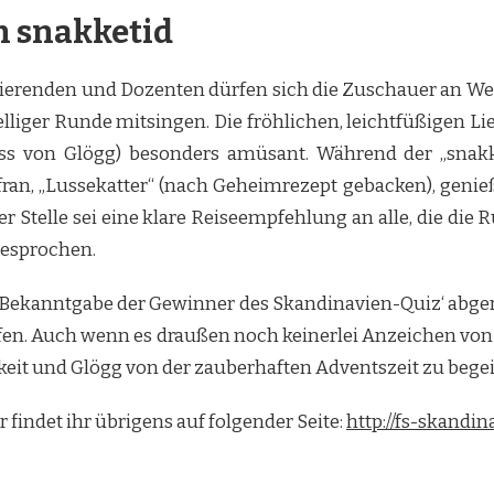
n snakketid
erenden und Dozenten dürfen sich die Zuschauer an We
lliger Runde mitsingen. Die fröhlichen, leichtfüßigen L
ss von Glögg) besonders amüsant. Während der „snakke
ran, „Lussekatter“ (nach Geheimrezept gebacken), gen
 Stelle sei eine klare Reiseempfehlung an alle, die die
gesprochen.
r Bekanntgabe der Gewinner des Skandinavien-Quiz‘ abger
fen. Auch wenn es draußen noch keinerlei Anzeichen von 
keit und Glögg von der zauberhaften Adventszeit zu begeis
findet ihr übrigens auf folgender Seite:
http://fs-skandin