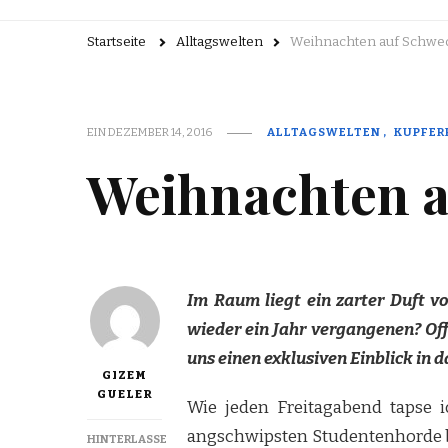
Startseite
Alltagswelten
Weihnachten auf Schwe
EIN
DEZEMBER 14, 2016
ALLTAGSWELTEN
KUPFER
Weihnachten a
Im Raum liegt ein zarter Duft v
wieder ein Jahr vergangenen? Off
uns einen exklusiven Einblick in 
GIZEM
GUELER
Wie jeden Freitagabend tapse i
angschwipsten Studentenhorde be
HINTERLASSE