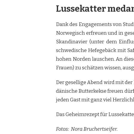
Lussekatter meda
Dank des Engagements von Studi
Norwegisch erfreuen und in gese
Skandinavier (unter dem Einflu
schwedische Hefegebäck mit Saf
hohen Norden lauschen. An dieser
Frauen) zu schätzen wissen, aus
Der gesellige Abend wird mit de
dänische Butterkekse freuen dür
jeden Gast mit ganz viel Herzlich
Das Geheimrezept für Lussekatter 
Fotos: Nora Bruchertseifer.