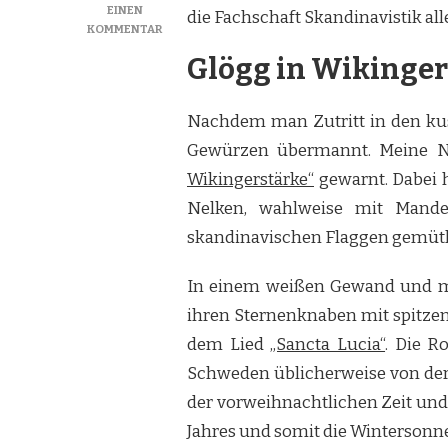
EINEN
die Fachschaft Skandinavistik alle
ZU
KOMMENTAR
WEIHNACHTEN
Glögg in Wikinger
AUF
SCHWEDISCH
Nachdem man Zutritt in den ku
Gewürzen übermannt. Meine Na
Wikingerstärke“
gewarnt. Dabei 
Nelken, wahlweise mit Mande
skandinavischen Flaggen gemütli
In einem weißen Gewand und mit
ihren Sternenknaben mit spitzen
dem Lied
„Sancta Lucia“
. Die R
Schweden üblicherweise von der äl
der vorweihnachtlichen Zeit und w
Jahres und somit die Wintersonn