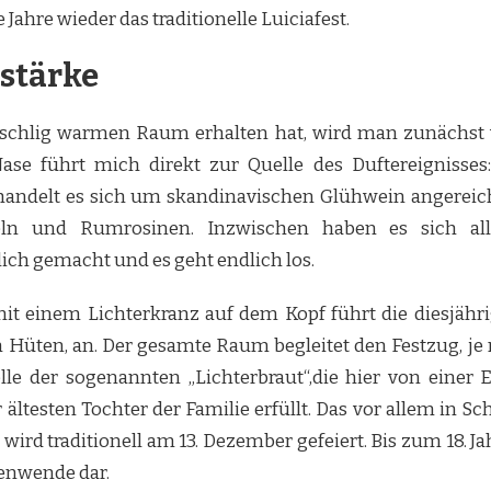
 Jahre wieder das traditionelle Luiciafest.
stärke
schlig warmen Raum erhalten hat, wird man zunächst 
se führt mich direkt zur Quelle des Duftereignisse
handelt es sich um skandinavischen Glühwein angereic
ln und Rumrosinen. Inzwischen haben es sich alle
ch gemacht und es geht endlich los.
 einem Lichterkranz auf dem Kopf führt die diesjährige
 Hüten, an. Der gesamte Raum begleitet den Festzug, j
olle der sogenannten „Lichterbraut“,die hier von eine
testen Tochter der Familie erfüllt. Das vor allem in Schw
ird traditionell am 13. Dezember gefeiert. Bis zum 18. Ja
enwende dar.