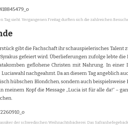
den Tag sieht. Vergangenen Freitag durften sich die zahlreichen Besuc
ende
tück gibt die Fachschaft ihr schauspielerisches Talent zu
Syrakus gefeiert wird. Überlieferungen zufolge lebte die
Katakomben geflohene Christen mit Nahrung. In einer 
e Luciawahl nachgeahmt. Da an diesem Tag angeblich auc
sisch hübschen Blondchen, sondern auch beispielsweise K
in meinem Kopf die Message „Lucia ist für alle da!“ – ga
kchen.
assiker der schwedischen Weihnachtsbäckerei: Das Safranhefegebäck 