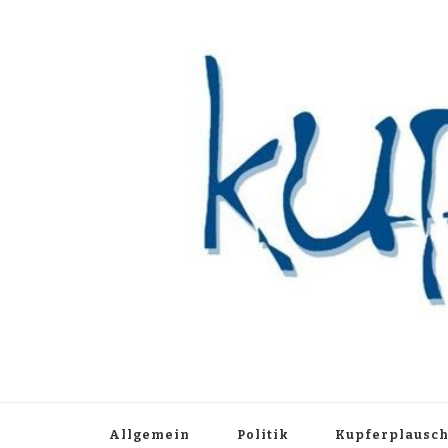
Kupferblau A
Just another WordPress site
Allgemein
Politik
Kupferplausc