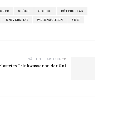
TURED
GLÖGG
GOD JUL
KÖTTBULLAR
UNIVERSITÄT
WEIHNACHTEN
ZIMT
NÄCHSTER ARTIKEL
elastetes Trinkwasser an der Uni