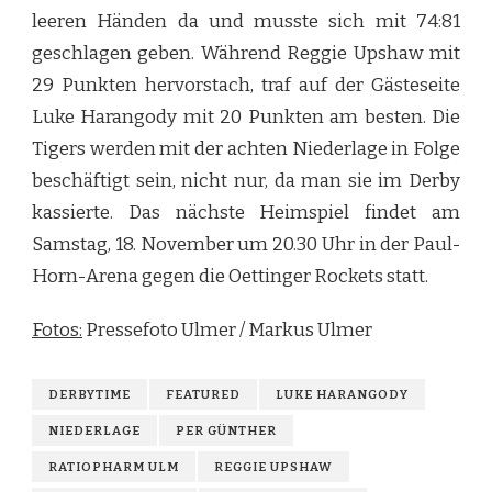
leeren Händen da und musste sich mit 74:81
geschlagen geben. Während Reggie Upshaw mit
29 Punkten hervorstach, traf auf der Gästeseite
Luke Harangody mit 20 Punkten am besten. Die
Tigers werden mit der achten Niederlage in Folge
beschäftigt sein, nicht nur, da man sie im Derby
kassierte. Das nächste Heimspiel findet am
Samstag, 18. November um 20.30 Uhr in der Paul-
Horn-Arena gegen die Oettinger Rockets statt.
Fotos:
Pressefoto Ulmer / Markus Ulmer
DERBYTIME
FEATURED
LUKE HARANGODY
NIEDERLAGE
PER GÜNTHER
RATIOPHARM ULM
REGGIE UPSHAW