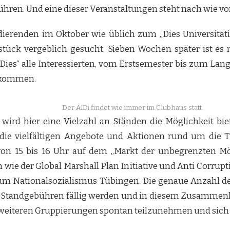
ren. Und eine dieser Veranstaltungen steht nach wie vor
dierenden im Oktober wie üblich zum „Dies Universitati
nstück vergeblich gesucht. Sieben Wochen später ist e
Dies“ alle Interessierten, vom Erstsemester bis zum Lang
llkommen.
Der AlDi findet wie immer im Clubhaus statt.
“ wird hier eine Vielzahl an Ständen die Möglichkeit b
ie vielfältigen Angebote und Aktionen rund um die T
von 15 bis 16 Uhr auf dem „Markt der unbegrenzten Mö
wie der Global Marshall Plan Initiative und Anti Corrupt
Nationalsozialismus Tübingen. Die genaue Anzahl der S
e Standgebühren fällig werden und in diesem Zusammenh
weiteren Gruppierungen spontan teilzunehmen und sich a