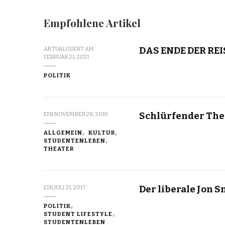
Empfohlene Artikel
DAS ENDE DER REI
AKTUALISIERT AM
FEBRUAR 21, 2021
POLITIK
Schlürfender The
EIN
NOVEMBER 28, 2019
ALLGEMEIN
KULTUR
STUDENTENLEBEN
THEATER
Der liberale Jon 
EIN
JULI 21, 2017
POLITIK
STUDENT LIFESTYLE
STUDENTENLEBEN