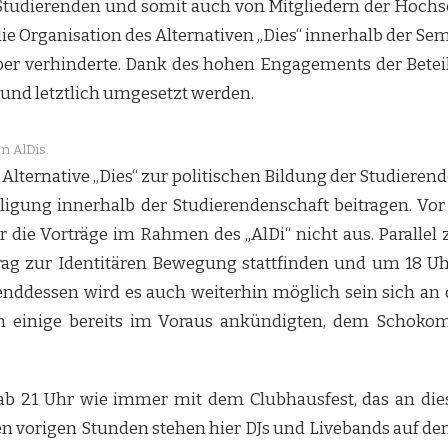
Studierenden und somit auch von Mitgliedern der Hochsc
 die Organisation des Alternativen „Dies“ innerhalb der S
ber verhinderte. Dank des hohen Engagements der Beteil
nd letztlich umgesetzt werden.
n AlDis.
er Alternative „Dies“ zur politischen Bildung der Studier
gung innerhalb der Studierendenschaft beitragen. Vor 
 die Vorträge im Rahmen des „AlDi“ nicht aus. Parallel
trag zur Identitären Bewegung stattfinden und um 18 U
ddessen wird es auch weiterhin möglich sein sich an
n einige bereits im Voraus ankündigten, dem Schoko
b 21 Uhr wie immer mit dem Clubhausfest, das an die
 den vorigen Stunden stehen hier DJs und Livebands auf 