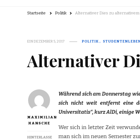
Startseite
Politik
Alternativer Dies zu alternative
EIN
DEZEMBER 5, 2017
POLITIK
STUDENTENLEBE
Alternativer D
Während sich am Donnerstag wied
sich nicht weit entfernt eine 
Universitatis“, kurz AlDi, einige
MAXIMILIAN
HANSCHE
Wer sich in letzter Zeit verwunde
man sich im neuen Semester zurec
HINTERLASSE