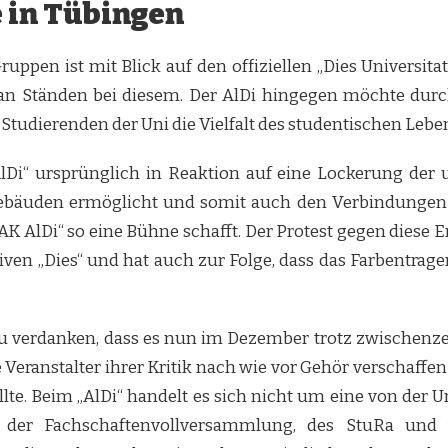
 in Tübingen
uppen ist mit Blick auf den offiziellen „Dies Universit
e an Ständen bei diesem. Der AlDi hingegen möchte dur
udierenden der Uni die Vielfalt des studentischen Leben
lDi“ ursprünglich in Reaktion auf eine Lockerung der u
Gebäuden ermöglicht und somit auch den Verbindungen d
AK AlDi“ so eine Bühne schafft. Der Protest gegen diese E
tiven „Dies“ und hat auch zur Folge, dass das Farbentra
zu verdanken, dass es nun im Dezember trotz zwischenz
e Veranstalter ihrer Kritik nach wie vor Gehör verschaff
e. Beim „AlDi“ handelt es sich nicht um eine von der Un
er Fachschaftenvollversammlung, des StuRa und we