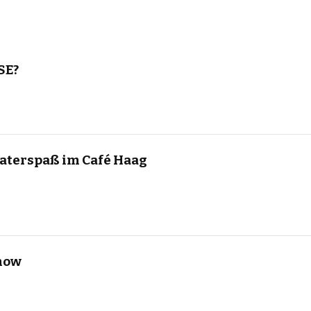
SE?
aterspaß im Café Haag
Snow