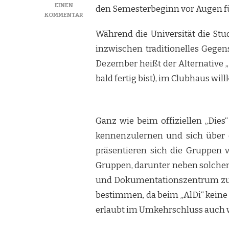
EINEN
den Semesterbeginn vor Augen füh
ZU
KOMMENTAR
ALTERNATIVER
Während die Universität die Stu
DIES
ZU
inzwischen traditionelles Gege
ALTERNATIVEM
Dezember heißt der Alternative „
TERMIN
bald fertig bist), im Clubhaus wi
Ganz wie beim offiziellen „Dies
kennenzulernen und sich über d
präsentieren sich die Gruppen 
Gruppen, darunter neben solchen 
und Dokumentationszentrum zum 
bestimmen, da beim „AlDi“ kein
erlaubt im Umkehrschluss auch 