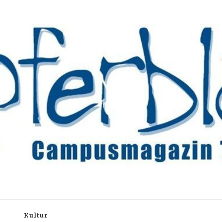
rchiv
h
Kultur