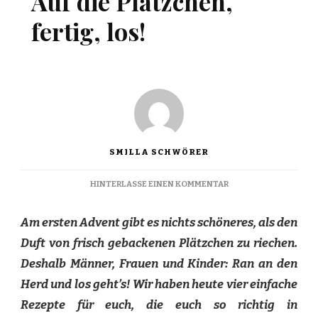
Auf die Plätzchen,
fertig, los!
SMILLA SCHWÖRER
ZU
HINTERLASSE EINEN KOMMENTAR
AUF
DIE
Am ersten Advent gibt es nichts schöneres, als den
PLÄTZCHEN,
FERTIG,
Duft von frisch gebackenen Plätzchen zu riechen.
LOS!
Deshalb Männer, Frauen und Kinder: Ran an den
Herd und los geht’s! Wir haben heute vier einfache
Rezepte für euch, die euch so richtig in