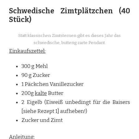
Schwedische Zimtplätzchen (40
Stück)
Statt klassischen Zimtsternen gibt es dieses Jahr das
schwedische, butterig zarte Pendant.
Einkaufszettel:
300 g Mehl
90 g Zucker
1 Päckchen Vanillezucker
200g
kalte
Butter
2 Eigelb (Eiweiß unbedingt für die Baisers
[siehe Rezept 1] aufheben!)
Zucker und Zimt
Anleitung: