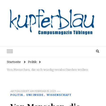
Kupferblau
Just another WordPress site
Archiv
Startseite
Politik
Von Menschen, die sich würdig verabschieden wollen
AKTUALISIERT AM
FEBRUAR 19, 2021
POLITIK
UNI INSIDE
WISSENSCHAFT