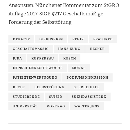
Ansonsten: Münchener Kommentar zum StGB, 3.
Auflage 2017, StGB §217 Geschäftsmäßige
Förderung der Selbsttötung.
DEBATTE
DISKUSSION
ETHIK
FEATURED
GESCHÄFTSMÄSSIG
HANS KÜNG
HECKER
JURA
KUPFERBAU
KUSCH
MENSCHENRECHTSWOCHE
MORAL
PATIENTENVERFÜGUNG
PODIUMSDISKUSSION
RECHT
SELBSTTÖTUNG
STERBEHILFE
STUDIERENDE
SUIZID
SUIZIDASSISTENZ
UNIVERSITÄT
VORTRAG
WALTER JENS