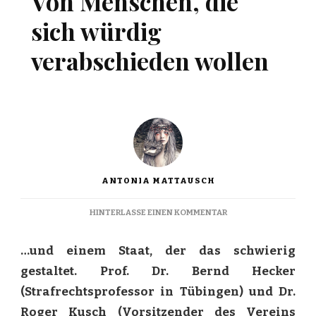
Von Menschen, die
sich würdig
verabschieden wollen
ANTONIA MATTAUSCH
ZU
HINTERLASSE EINEN KOMMENTAR
VON
MENSCHEN,
…und einem Staat, der das schwierig
DIE
SICH
gestaltet. Prof. Dr. Bernd Hecker
WÜRDIG
(Strafrechtsprofessor in Tübingen) und Dr.
VERABSCHIEDEN
WOLLEN
Roger Kusch (Vorsitzender des Vereins