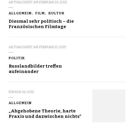
AKTUALISIERT AM
FEBRUAR 20, 2021
ALLGEMEIN
FILM
KULTUR
Diesmal sehr politisch – die
Französischen Filmtage
AKTUALISIERT AM
FEBRUAR 21, 2021
POLITIK
Russlandbilder treffen
aufeinander
EIN
MAI 16, 2012
ALLGEMEIN
„Abgehobene Theorie, harte
Praxis und dazwischen nichts“