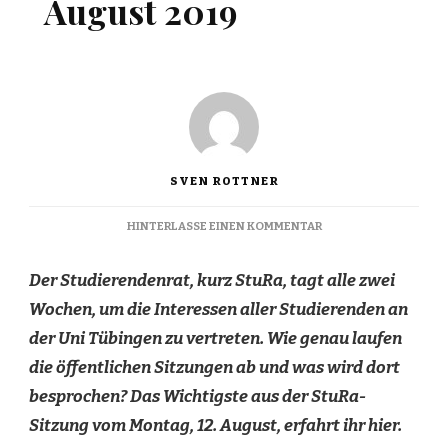
August 2019
SVEN ROTTNER
ZU
HINTERLASSE EINEN KOMMENTAR
STURA-
INSIDE
Der Studierendenrat, kurz StuRa, tagt alle zwei
VOM
12.
Wochen, um die Interessen aller Studierenden an
AUGUST
der Uni Tübingen zu vertreten. Wie genau laufen
2019
die öffentlichen Sitzungen ab und was wird dort
besprochen? Das Wichtigste aus der StuRa-
Sitzung vom Montag, 12. August, erfahrt ihr hier.