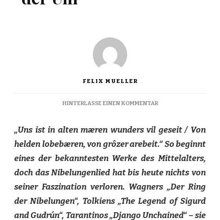
FELIX MUELLER
ZU
HINTERLASSE EINEN KOMMENTAR
„DIE
NIBELUNGEN“
„Uns ist in alten mæren wunders vil geseit / Von
AN
DER
helden lobebæren, von grôzer arebeit.“ So beginnt
UNI
eines der bekanntesten Werke des Mittelalters,
doch das Nibelungenlied hat bis heute nichts von
seiner Faszination verloren. Wagners „Der Ring
der Nibelungen“, Tolkiens „The Legend of Sigurd
and Gudrún“, Tarantinos „Django Unchained“ – sie