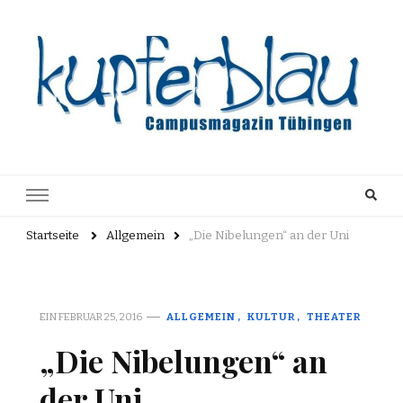
Kupferblau
Just another WordPress site
Archiv
Startseite
Allgemein
„Die Nibelungen“ an der Uni
EIN
FEBRUAR 25, 2016
ALLGEMEIN
KULTUR
THEATER
„Die Nibelungen“ an
der Uni