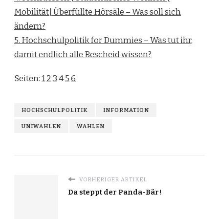
Mobilität| Überfüllte Hörsäle – Was soll sich
ändern?
5. Hochschulpolitik for Dummies – Was tut ihr,
damit endlich alle Bescheid wissen?
Seiten:
1
2
3
4
5
6
HOCHSCHULPOLITIK
INFORMATION
UNIWAHLEN
WAHLEN
VORHERIGER ARTIKEL
Da steppt der Panda-Bär!