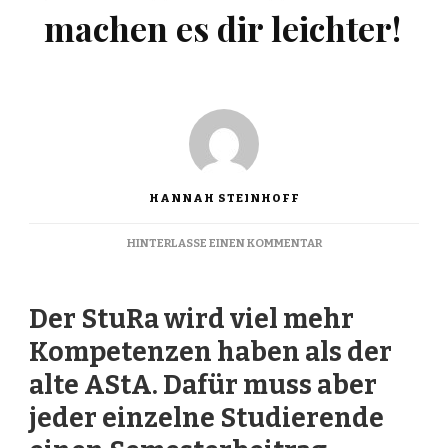
machen es dir leichter!
HANNAH STEINHOFF
ZU
HINTERLASSE EINEN KOMMENTAR
DEINE
WAHL
–
Der StuRa wird viel mehr
WIR
MACHEN
Kompetenzen haben als der
ES
DIR
alte AStA. Dafür muss aber
LEICHTER!
jeder einzelne Studierende