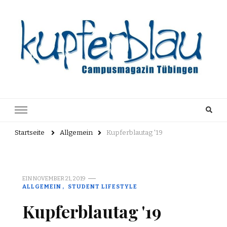
Kupferblau
Just another WordPress site
Archiv
Startseite
Allgemein
Kupferblautag '19
EIN
NOVEMBER 21, 2019
ALLGEMEIN
STUDENT LIFESTYLE
Kupferblautag '19