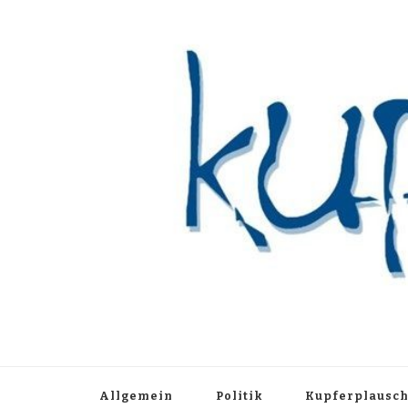
Kupferblau A
Just another WordPress site
Allgemein
Politik
Kupferplausc