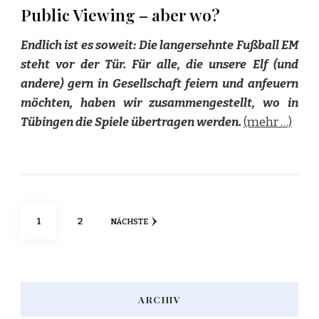
Public Viewing – aber wo?
Endlich ist es soweit: Die langersehnte Fußball EM
steht vor der Tür. Für alle, die unsere Elf (und
andere) gern in Gesellschaft feiern und anfeuern
möchten, haben wir zusammengestellt, wo in
Tübingen die Spiele übertragen werden.
(mehr …)
Seitennummerierung
SEITE
SEITE
1
2
NÄCHSTE
der
Beiträge
ARCHIV