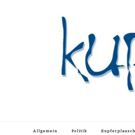
Kupferblau A
Just another WordPress site
Allgemein
Politik
Kupferplausc