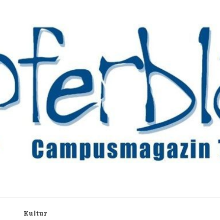
rchiv
h
Kultur