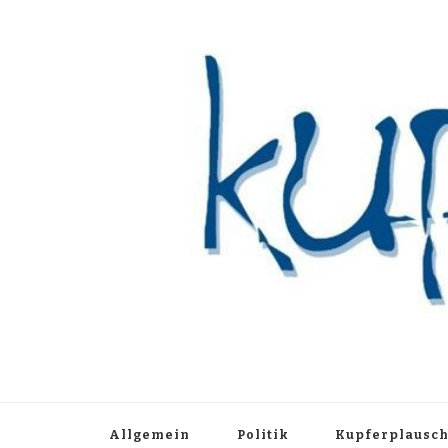
Kupferblau A
Just another WordPress site
Allgemein
Politik
Kupferplausc