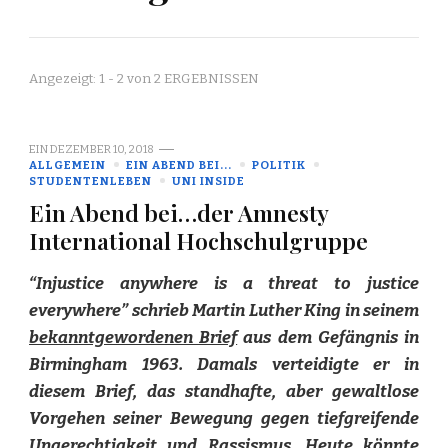
Angezeigt: 1 - 2 von 2 ERGEBNISSEN
EIN
DEZEMBER 10, 2018
ALLGEMEIN
EIN ABEND BEI...
POLITIK
STUDENTENLEBEN
UNI INSIDE
Ein Abend bei…der Amnesty
International Hochschulgruppe
“Injustice anywhere is a threat to justice
everywhere” schrieb Martin Luther King in seinem
bekanntgewordenen Brief
aus dem Gefängnis in
Birmingham 1963. Damals verteidigte er in
diesem Brief, das standhafte, aber gewaltlose
Vorgehen seiner Bewegung gegen tiefgreifende
Ungerechtigkeit und Rassismus. Heute könnte