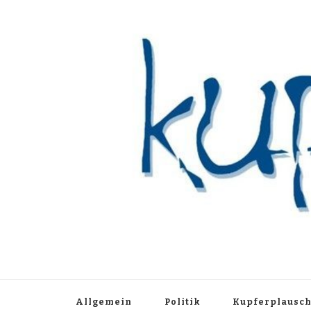
Kupferblau A
Just another WordPress site
Allgemein
Politik
Kupferplausc