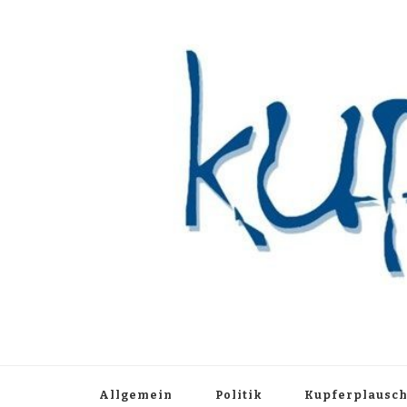
Kupferblau A
Just another WordPress site
Allgemein
Politik
Kupferplausc