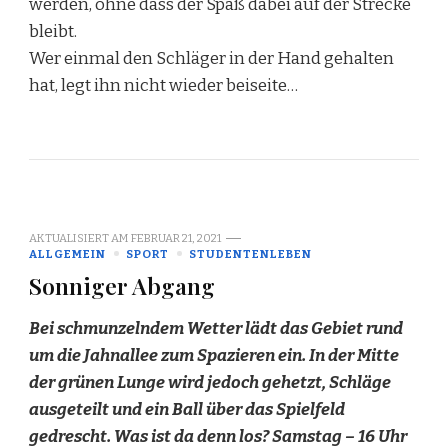
werden, ohne dass der Spaß dabei auf der Strecke
bleibt.
Wer einmal den Schläger in der Hand gehalten
hat, legt ihn nicht wieder beiseite…
AKTUALISIERT AM
FEBRUAR 21, 2021
ALLGEMEIN
SPORT
STUDENTENLEBEN
Sonniger Abgang
Bei schmunzelndem Wetter lädt das Gebiet rund
um die Jahnallee zum Spazieren ein. In der Mitte
der grünen Lunge wird jedoch gehetzt, Schläge
ausgeteilt und ein Ball über das Spielfeld
gedrescht. Was ist da denn los? Samstag – 16 Uhr