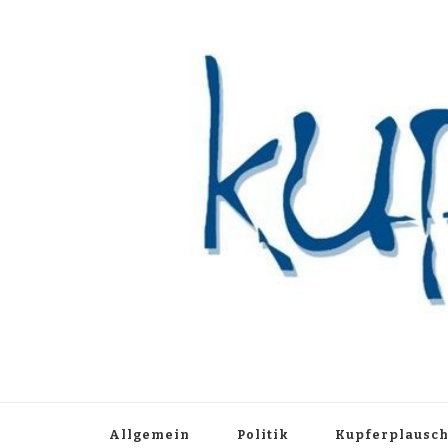
Kupferblau A
Just another WordPress site
Allgemein
Politik
Kupferplausc