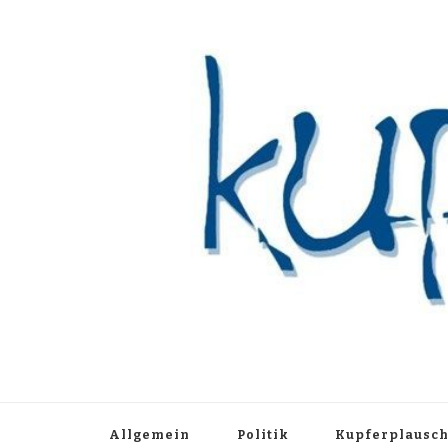
Kupferblau A
Just another WordPress site
Allgemein
Politik
Kupferplausc